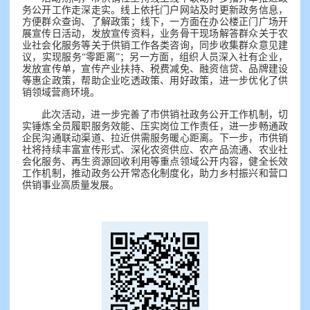
务公开工作走深走实。线上依托门户网站及时更新政务信息，
方便群众查询、了解政策；线下，一方面在办公楼正门广场开
展宣传日活动，发放宣传资料，业务骨干现场解答群众关于农
业社会化服务等关于供销工作各类咨询，同步收集群众意见建
议，实现服务“零距离”；另一方面，组织人员深入社有企业，
发放宣传单，宣传产业扶持、税费减免、融资信贷、品牌建设
等惠企政策，帮助企业吃透政策、用好政策，进一步优化了供
销领域营商环境。
此次活动，进一步完善了市供销社政务公开工作机制，切
实锤炼全员履职服务效能、压实岗位工作责任，进一步畅通政
企民沟通联动渠道、拉近供需服务暖心距离。下一步，市供销
社将持续丰富宣传形式、深化农资供应、农产品流通、农业社
会化服务、再生资源回收利用等重点领域公开内容，健全长效
工作机制，推动政务公开常态化制度化，助力乡村振兴和营口
供销事业高质量发展。