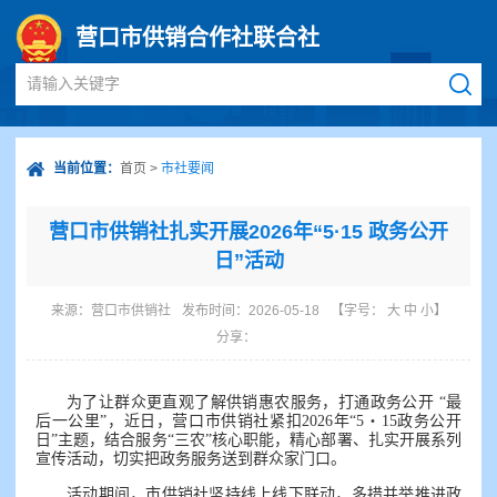
营口市供销合作社联合社
请输入关键字
当前位置：
首页
>
市社要闻
营口市供销社扎实开展2026年“5·15 政务公开
日”活动
来源：
营口市供销社
发布时间：2026-05-18
【字号：
大
中
小
】
分享：
为了让群众更直观了解供销惠农服务，打通政务公开 “最
后一公里”，近日，营口市供销社紧扣2026年“5・15政务公开
日”主题，结合服务“三农”核心职能，精心部署、扎实开展系列
宣传活动，切实把政务服务送到群众家门口。
活动期间，市供销社坚持线上线下联动，多措并举推进政