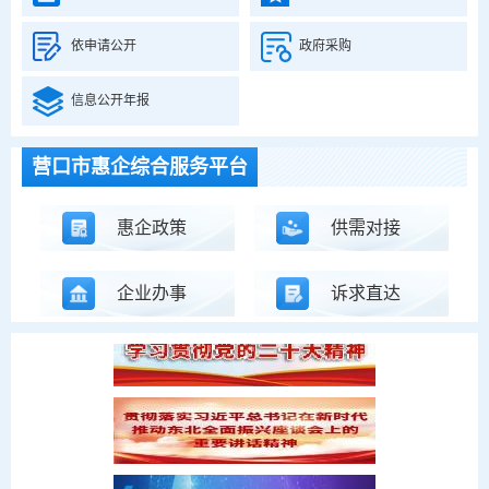
依申请公开
政府采购
信息公开年报
.
营口市惠企综合服务平台
信用营口
惠企政策
供需对接
.
企业办事
诉求直达
.
.