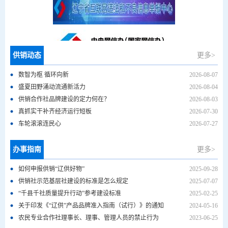
.
.
供销动态
更多>
数智为枢 循环向新
2026-08-07
信用营口
盛夏田野涌动流通新活力
2026-08-04
供销合作社品牌建设的定力何在？
2026-08-03
真抓实干补齐经济运行短板
2026-07-30
.
车轮滚滚连民心
2026-07-27
办事指南
.
更多>
如何申报供销“辽供好物”
2025-09-28
供销社示范基层社建设的标准是怎么规定
2025-07-07
“千县千社质量提升行动”参考建设标准
2025-02-25
关于印发《“辽供”产品品牌准入指南（试行）》的通知
2024-05-16
农民专业合作社理事长、理事、管理人员的禁止行为
2023-06-25