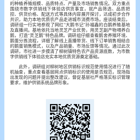
的种植养殖规模、品质特点、产量及市场销售情况。双方重点
围绕市数字供销线下体验店供货事宜，就产品筛选、品质把
控、供货价格、配送方式等具体内容展开探讨，达成初步合作
共识，助力本地优质农产品走进城市消费市场。座谈结束后，
调研组一行实地参观了网红“大鹅书记”孙福鑫的白鹅养殖基地
及直播间。基地依托当地灵芝产业优势，用灵芝副产物喂养白
鹅，打造“灵芝鹅”特色品牌。调研组仔细查看鹅舍养殖环境、
鹅蛋分拣流程，详细了解线上直播带货、线下订单销售相结合
的鹅蛋销售模式，以及产品销量、市场反馈等情况。通过此次
调研，市社进一步摸清了柳树镇特色农产品资源底数，为市数
字供销线下体验店充实本地优质货源奠定基础。
此外，调研组对柳树地区供销标识规范使用情况进行了随
机抽查，重点查看基层网点供销标识的使用是否规范，现场指
出发现的问题并提出整改建议，督促基层社严格落实标识管理
要求，维护供销系统品牌形象。