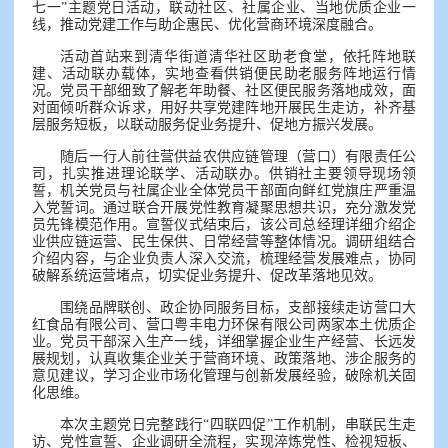
七一”主题党日活动，联动社区、社属企业、当地优质企业一
线，推动党建工作与助企惠民、优化营商环境深度融合。
活动首站来到清华街道清华社区助老食堂，依托阵地联
建、活动联办载体，实地查看供销便民助老服务阵地运行情
况。党员干部细致了解老年助餐、社区便民服务落地成效，面
对面倾听群众诉求，用好共享党建阵地开展民生走访，补齐基
层服务短板，以联动服务促业务提升、促地方振兴发展。
随后一行人前往营供益农供应链管理（营口）有限责任公
司，扎实推进理论联学、活动联办。供销社主要领导现场领
誓，机关党员与社属企业全体党员干部面向鲜红党旗庄严重温
入党誓词。通过联合开展党性教育凝聚思想共识，充分激发党
员先锋模范作用。宣誓仪式结束后，该公司总经理详细介绍企
业供应链运营、民生保供、日常经营等整体情况。调研组结合
介绍内容，与企业负责人深入交流，梳理经营发展难点，协同
破解系统运营堵点，切实促业务提升、促改革落地见效。
围绕品牌联创、政企协同服务目标，支部接续走访营口大
红食品有限公司、营口粤丰电力环保有限公司两家本土优质企
业。党员干部深入生产一线，详细掌握企业生产经营、长远发
展规划，认真收集企业关于营商环境、政策落地、涉企服务的
意见建议，学习企业市场化管理与创新发展经验，破除机关固
化思维。
本次主题党日完整践行“四联四促”工作机制，串联民生走
访、党性宣誓、企业调研全流程，实现淬炼党性、检视短板、