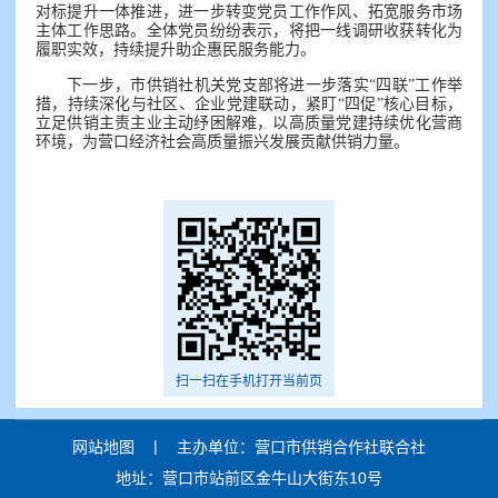
对标提升一体推进，进一步转变党员工作作风、拓宽服务市场
主体工作思路。全体党员纷纷表示，将把一线调研收获转化为
履职实效，持续提升助企惠民服务能力。
下一步，市供销社机关党支部将进一步落实“四联”工作举
措，持续深化与社区、企业党建联动，紧盯“四促”核心目标，
立足供销主责主业主动纾困解难，以高质量党建持续优化营商
环境，为营口经济社会高质量振兴发展贡献供销力量。
扫一扫在手机打开当前页
|
网站地图
主办单位：营口市供销合作社联合社
地址：营口市站前区金牛山大街东10号