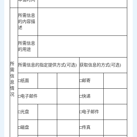
所需信息
的内容描
述
所需信息
的用途
所
所需信息的指定提供方式(可选)
获取信息的方式(可选)
需
信
□纸面
□邮寄
息
情
况
□电子邮件
□快递
□光盘
□电子邮件
□磁盘
□传真