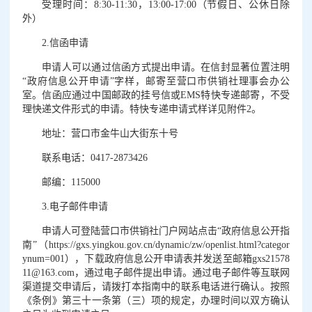
受理时间：8:30-11:30，13:00-17:00（节假日、公休日除
外）
2.信函申请
申请人可以通过信函方式提出申请。在信封显著位置注明
“政府信息公开申请”字样，邮寄至营口市供销社理事会办公
室。信函应通过中国邮政的挂号信或EMS特快专递邮寄，不受
理快递文件形式的申请。特快专递申请式样详见附件2。
地址：营口市金牛山大街东十号
联系电话：0417-2873426
邮编：115000
3.电子邮件申请
申请人可登陆营口市供销社门户网站点击“政府信息公开指
南”（https://gxs.yingkou.gov.cn/dynamic/zw/openlist.html?categor
ynum=001），下载政府信息公开申请表并发送至邮箱gxs21578
11@163.com，通过电子邮件提出申请。通过电子邮件等互联网
渠道提交申请后，请拨打本指南中的联系电话进行确认。按照
《条例》第三十一条第（三）项的规定，办理时间以双方确认