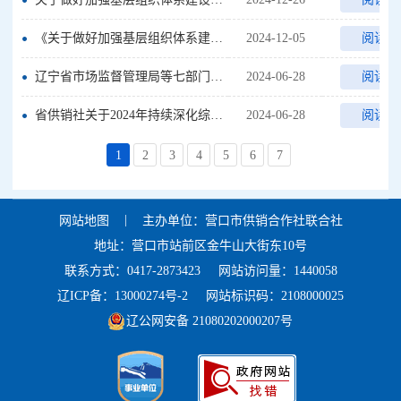
《关于做好加强基层组织体系建设推动县域为农服务网络高质量发展的通知》(征求意见稿）【图解】
2024-12-05
阅读全
辽宁省市场监督管理局等七部门印发《辽宁省以标准提升牵引设备更新和消费品以旧换新实施方案》政策解读【图解】
2024-06-28
阅读全
省供销社关于2024年持续深化综合改革工作方案【图解】
2024-06-28
阅读全
1
2
3
4
5
6
7
|
网站地图
主办单位：营口市供销合作社联合社
地址：营口市站前区金牛山大街东10号
联系方式：0417-2873423
网站访问量：1440058
辽ICP备：13000274号-2
网站标识码：2108000025
辽公网安备 21080202000207号