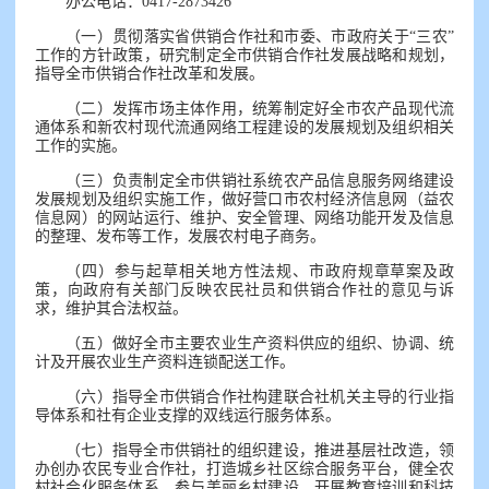
办公电话：0417-2873426
（一）贯彻落实省供销合作社和市委、市政府关于“三农”
工作的方针政策，研究制定全市供销合作社发展战略和规划，
指导全市供销合作社改革和发展。
（二）发挥市场主体作用，统筹制定好全市农产品现代流
通体系和新农村现代流通网络工程建设的发展规划及组织相关
工作的实施。
（三）负责制定全市供销社系统农产品信息服务网络建设
发展规划及组织实施工作，做好营口市农村经济信息网（益农
信息网）的网站运行、维护、安全管理、网络功能开发及信息
的整理、发布等工作，发展农村电子商务。
（四）参与起草相关地方性法规、市政府规章草案及政
策，向政府有关部门反映农民社员和供销合作社的意见与诉
求，维护其合法权益。
（五）做好全市主要农业生产资料供应的组织、协调、统
计及开展农业生产资料连锁配送工作。
（六）指导全市供销合作社构建联合社机关主导的行业指
导体系和社有企业支撑的双线运行服务体系。
（七）指导全市供销社的组织建设，推进基层社改造，领
办创办农民专业合作社，打造城乡社区综合服务平台，健全农
村社会化服务体系，参与美丽乡村建设，开展教育培训和科技