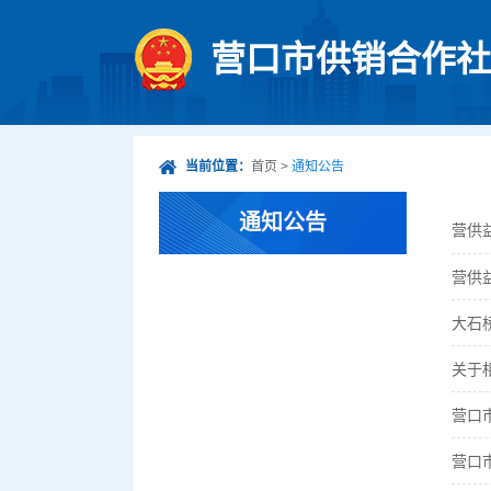
营口市供销合作社
当前位置：
首页
>
通知公告
通知公告
营供
营供
大石
关于
营口
营口